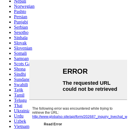
Nepali
Norwegian
Pashto
Persian
Punjabi
Serbian
Sesotho
Sinhala
Slovak
Slovenian
Somali
Samoan
Scots Gaelic
Shona
Sindhi
Sundanese
Swahili
Tajik
Tamil
Telugu
Thai
Ukrainian
Urdu
Uzbek
Vietnamese