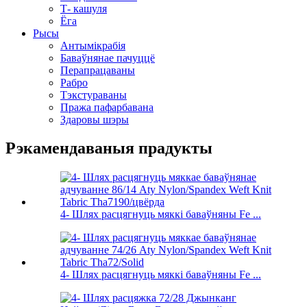
Т- кашуля
Ёга
Рысы
Антымікрабія
Баваўнянае пачуццё
Перапрацаваны
Рабро
Тэкстураваны
Пража пафарбавана
Здаровы шэры
Рэкамендаваныя прадукты
4- Шлях расцягнуць мяккі баваўняны Fe ...
4- Шлях расцягнуць мяккі баваўняны Fe ...