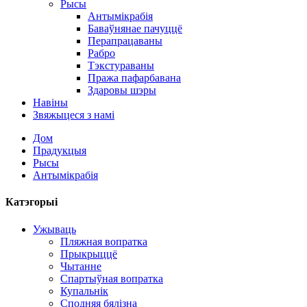
Рысы
Антымікрабія
Баваўнянае пачуццё
Перапрацаваны
Рабро
Тэкстураваны
Пража пафарбавана
Здаровы шэры
Навіны
Звяжыцеся з намі
Дом
Прадукцыя
Рысы
Антымікрабія
Катэгорыі
Ужываць
Пляжная вопратка
Прыкрыццё
Чытанне
Спартыўная вопратка
Купальнік
Сподняя бялізна