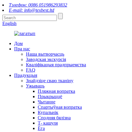
Тэлефон: 0086 051986293832
E-mail: info@texbest.ltd
English
Дом
Пра нас
Наша вытворчасць
Заводская экскурсія
Кваліфікацыя прадпрыемства
FAQ
Прадукцыя
Знайдзіце сваю тканіну
Ужываць
Пляжная вопратка
Прыкрыццё
Чытанне
Спартыўная вопратка
Купальнік
Сподняя бялізна
Т- кашуля
Ёга