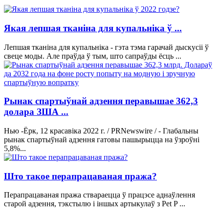
Якая лепшая тканіна для купальніка ў ...
Лепшая тканіна для купальніка - гэта тэма гарачай дыскусіі ў
свеце моды. Але праўда ў тым, што сапраўды ёсць ...
Рынак спартыўнай адзення перавышае 362,3
долара ЗША ...
Нью -Ёрк, 12 красавіка 2022 г. / PRNewswire / - Глабальны
рынак спартыўнай адзення гатовы пашырыцца на ўзроўні
5,8%...
Што такое перапрацаваная пража?
Перапрацаваная пража ствараецца ў працэсе аднаўлення
старой адзення, тэкстылю і іншых артыкулаў з Pet P ...