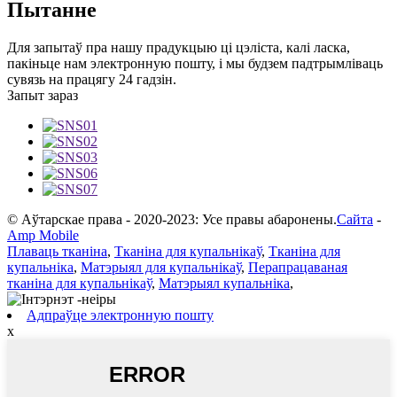
Пытанне
Для запытаў пра нашу прадукцыю ці цэліста, калі ласка,
пакіньце нам электронную пошту, і мы будзем падтрымліваць
сувязь на працягу 24 гадзін.
Запыт зараз
© Аўтарскае права - 2020-2023: Усе правы абаронены.
Сайта
-
Amp Mobile
Плаваць тканіна
,
Тканіна для купальнікаў
,
Тканіна для
купальніка
,
Матэрыял для купальнікаў
,
Перапрацаваная
тканіна для купальнікаў
,
Матэрыял купальніка
,
Адпраўце электронную пошту
x