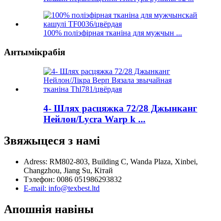
100% поліэфірная тканіна для мужчын ...
Антымікрабія
4- Шлях расцяжка 72/28 Джынканг
Нейлон/Lycra Warp k ...
Звяжыцеся з намі
Adress: RM802-803, Building C, Wanda Plaza, Xinbei,
Changzhou, Jiang Su, Кітай
Тэлефон: 0086 051986293832
E-mail: info@texbest.ltd
Апошнія навіны