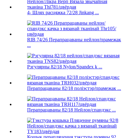
4- Шлях расцяжка 72/28 Jinkang ...
RIB 74/26 Перапрацаваны нейлон/прамежак
...
Рэгулярны 82/18 Nylon/Spandex k ...
Перапрацаваны 82/18 поліэстэр/прамежак ...
Перапрацаваны 82/18 Нейлон/спандэкс ...
Кошык перапляцення тэкстура румяны 92 ...