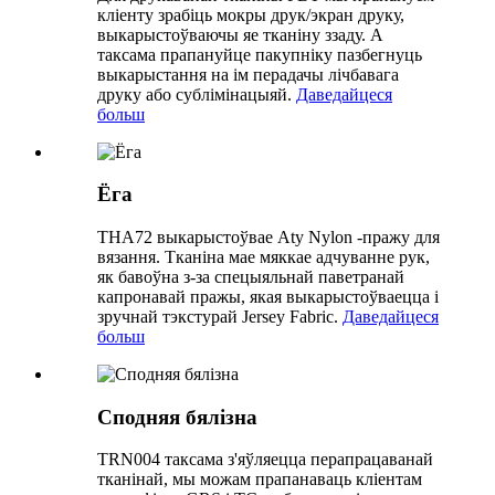
кліенту зрабіць мокры друк/экран друку,
выкарыстоўваючы яе тканіну ззаду. А
таксама прапануйце пакупніку пазбегнуць
выкарыстання на ім перадачы лічбавага
друку або сублімінацыяй.
Даведайцеся
больш
Ёга
THA72 выкарыстоўвае Aty Nylon -пражу для
вязання. Тканіна мае мяккае адчуванне рук,
як бавоўна з-за спецыяльнай паветранай
капронавай пражы, якая выкарыстоўваецца і
зручнай тэкстурай Jersey Fabric.
Даведайцеся
больш
Сподняя бялізна
TRN004 таксама з'яўляецца перапрацаванай
тканінай, мы можам прапанаваць кліентам