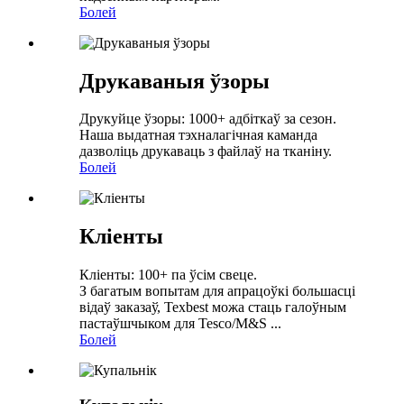
Болей
Друкаваныя ўзоры
Друкуйце ўзоры: 1000+ адбіткаў за сезон.
Наша выдатная тэхналагічная каманда
дазволіць друкаваць з файлаў на тканіну.
Болей
Кліенты
Кліенты: 100+ па ўсім свеце.
З багатым вопытам для апрацоўкі большасці
відаў заказаў, Texbest можа стаць галоўным
пастаўшчыком для Tesco/M&S ...
Болей