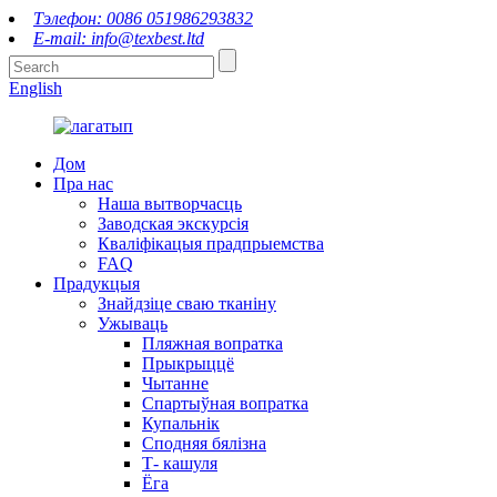
Тэлефон: 0086 051986293832
E-mail: info@texbest.ltd
English
Дом
Пра нас
Наша вытворчасць
Заводская экскурсія
Кваліфікацыя прадпрыемства
FAQ
Прадукцыя
Знайдзіце сваю тканіну
Ужываць
Пляжная вопратка
Прыкрыццё
Чытанне
Спартыўная вопратка
Купальнік
Сподняя бялізна
Т- кашуля
Ёга