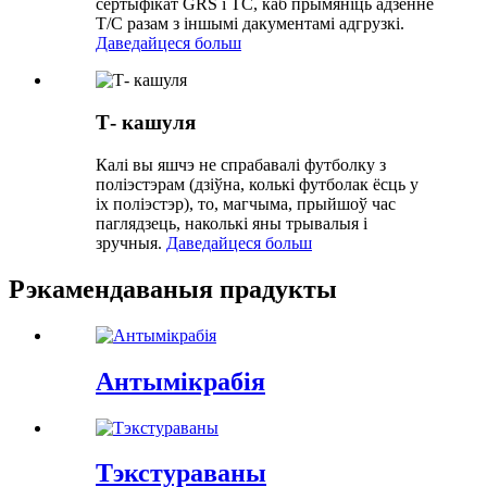
сертыфікат GRS і TC, каб прымяніць адзенне
T/C разам з іншымі дакументамі адгрузкі.
Даведайцеся больш
Т- кашуля
Калі вы яшчэ не спрабавалі футболку з
поліэстэрам (дзіўна, колькі футболак ёсць у
іх поліэстэр), то, магчыма, прыйшоў час
паглядзець, наколькі яны трывалыя і
зручныя.
Даведайцеся больш
Рэкамендаваныя прадукты
Антымікрабія
Тэкстураваны