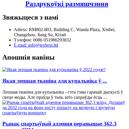
Раздрукоўкі размяшчэння
Звяжыцеся з намі
Adress: RM802-803, Building C, Wanda Plaza, Xinbei,
Changzhou, Jiang Su, Кітай
Тэлефон: 0086 051986293832
E-mail: info@texbest.ltd
Апошнія навіны
Якая лепшая тканіна для купальніка ў ...
Лепшая тканіна для купальніка - гэта тэма гарачай дыскусіі ў
свеце моды. Але праўда ў тым, што сапраўды ёсць ...
Рынак спартыўнай адзення перавышае 362,3