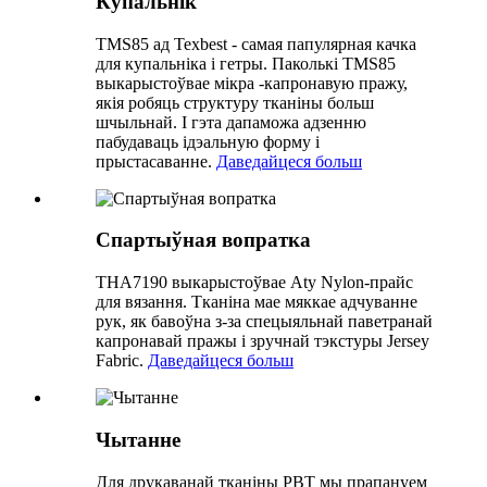
Купальнік
TMS85 ад Texbest - самая папулярная качка
для купальніка і гетры. Паколькі TMS85
выкарыстоўвае мікра -капронавую пражу,
якія робяць структуру тканіны больш
шчыльнай. І гэта дапаможа адзенню
пабудаваць ідэальную форму і
прыстасаванне.
Даведайцеся больш
Спартыўная вопратка
THA7190 выкарыстоўвае Aty Nylon-прайс
для вязання. Тканіна мае мяккае адчуванне
рук, як бавоўна з-за спецыяльнай паветранай
капронавай пражы і зручнай тэкстуры Jersey
Fabric.
Даведайцеся больш
Чытанне
Для друкаванай тканіны PBT мы прапануем