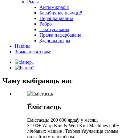
Рысы
Антымікрабія
Баваўнянае пачуццё
Перапрацаваны
Рабро
Тэкстураваны
Пража пафарбавана
Здаровы шэры
Навіны
Звяжыцеся з намі
Чаму выбіраюць нас
Ёмістасць
Ёмістасць: 200 000 ярдаў у месяц.
З 100+ Warp Knit & Weft Knit Machines і 50+
лічбавых машын, Texbest з'яўляецца самым
надзейным партнёрам.