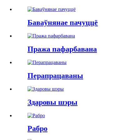
Баваўнянае пачуццё
Пража пафарбавана
Перапрацаваны
Здаровы шэры
Рабро