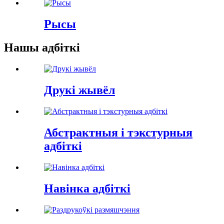
Рысы
Нашы адбіткі
Друкі жывёл
Абстрактныя і тэкстурныя
адбіткі
Навінка адбіткі