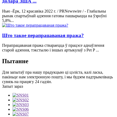
долара ЗША ...
Нью -Ёрк, 12 красавіка 2022 г. / PRNewswire / - Глабальны
рынак спартыўнай адзення гатовы пашырыцца на ўзроўні
5,8%...
Што такое перапрацаваная пража?
Перапрацаваная пража ствараецца ў працэсе аднаўлення
старой адзення, тэкстылю і іншых артыкулаў з Pet P ...
Пытанне
Для запытаў пра нашу прадукцыю ці цэліста, калі ласка,
пакіньце нам электронную пошту, і мы будзем падтрымліваць
сувязь на працягу 24 гадзін.
Запыт зараз