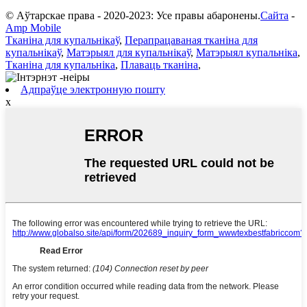
© Аўтарскае права - 2020-2023: Усе правы абаронены.
Сайта
-
Amp Mobile
Тканіна для купальнікаў
,
Перапрацаваная тканіна для
купальнікаў
,
Матэрыял для купальнікаў
,
Матэрыял купальніка
,
Тканіна для купальніка
,
Плаваць тканіна
,
Адпраўце электронную пошту
x