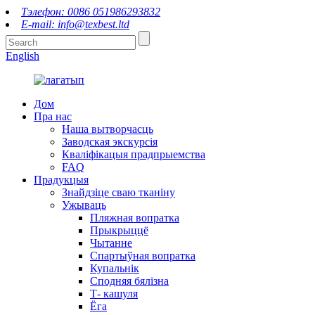
Тэлефон: 0086 051986293832
E-mail: info@texbest.ltd
English
Дом
Пра нас
Наша вытворчасць
Заводская экскурсія
Кваліфікацыя прадпрыемства
FAQ
Прадукцыя
Знайдзіце сваю тканіну
Ужываць
Пляжная вопратка
Прыкрыццё
Чытанне
Спартыўная вопратка
Купальнік
Сподняя бялізна
Т- кашуля
Ёга