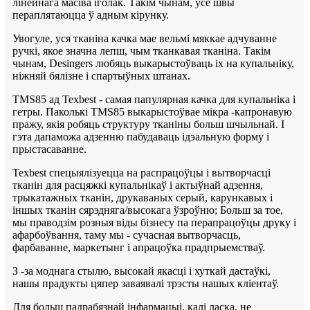
лінейнага масіва іголак. Такім чынам, усе швы
пераплятаюцца ў адным кірунку.
Увогуле, уся тканіна качка мае вельмі мяккае адчуванне
ручкі, якое значна лепш, чым тканкавая тканіна. Такім
чынам, Desingers любяць выкарыстоўваць іх на купальніку,
ніжняй бялізне і спартыўных штанах.
TMS85 ад Texbest - самая папулярная качка для купальніка і
гетры. Паколькі TMS85 выкарыстоўвае мікра -капронавую
пражу, якія робяць структуру тканіны больш шчыльнай. І
гэта дапаможа адзенню пабудаваць ідэальную форму і
прыстасаванне.
Texbest спецыялізуецца на распрацоўцы і вытворчасці
тканін для расцяжкі купальнікаў і актыўнай адзення,
трыкатажных тканін, друкаваных серый, карункавых і
іншых тканін сярэдняга/высокага ўзроўню; Больш за тое,
мы праводзім розныя віды бізнесу па перапрацоўцы друку і
афарбоўвання, таму мы - сучасная вытворчасць,
фарбаванне, маркетынг і апрацоўка прадпрыемстваў.
З -за моднага стылю, высокай якасці і хуткай дастаўкі,
нашы прадукты цяпер заваявалі трэсты нашых кліентаў.
Для больш падрабязнай інфармацыі, калі ласка, не