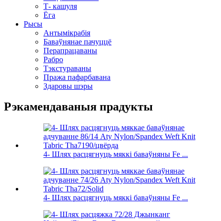
Т- кашуля
Ёга
Рысы
Антымікрабія
Баваўнянае пачуццё
Перапрацаваны
Рабро
Тэкстураваны
Пража пафарбавана
Здаровы шэры
Рэкамендаваныя прадукты
4- Шлях расцягнуць мяккі баваўняны Fe ...
4- Шлях расцягнуць мяккі баваўняны Fe ...