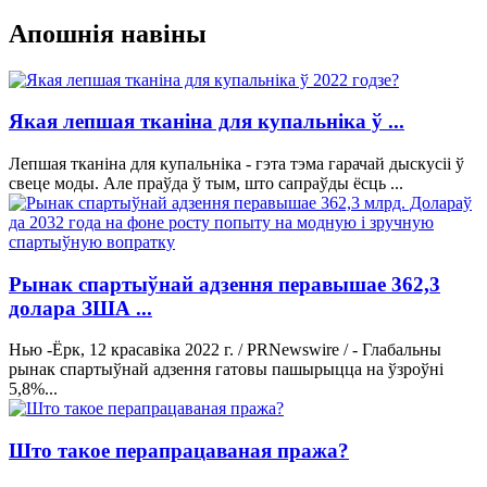
Апошнія навіны
Якая лепшая тканіна для купальніка ў ...
Лепшая тканіна для купальніка - гэта тэма гарачай дыскусіі ў
свеце моды. Але праўда ў тым, што сапраўды ёсць ...
Рынак спартыўнай адзення перавышае 362,3
долара ЗША ...
Нью -Ёрк, 12 красавіка 2022 г. / PRNewswire / - Глабальны
рынак спартыўнай адзення гатовы пашырыцца на ўзроўні
5,8%...
Што такое перапрацаваная пража?