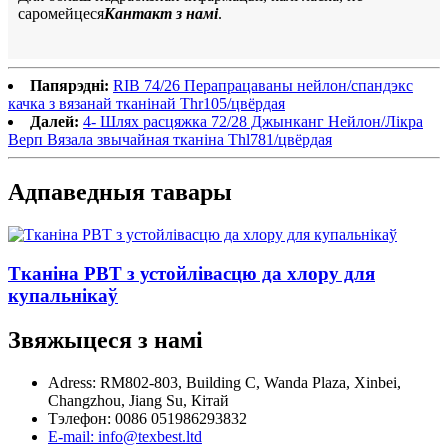
саромейцеся
Кантакт з намі
.
Папярэдні:
RIB 74/26 Перапрацаваны нейлон/спандэкс
качка з вязанай тканінай Thr105/цвёрдая
Далей:
4- Шлях расцяжка 72/28 Джынканг Нейлон/Лікра
Верп Вязала звычайная тканіна Thl781/цвёрдая
Адпаведныя тавары
Тканіна PBT з устойлівасцю да хлору для
купальнікаў
Звяжыцеся з намі
Adress: RM802-803, Building C, Wanda Plaza, Xinbei,
Changzhou, Jiang Su, Кітай
Тэлефон: 0086 051986293832
E-mail: info@texbest.ltd