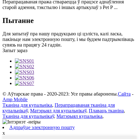
Перапрацаваная пража ствараецца ў працэсе аднаўлення
старой адзення, тэкстылю і іншых артыкулаў з Pet P ...
Пытанне
Для запытаў пра нашу прадукцыю ці цэліста, калі ласка,
пакіньце нам электронную пошту, і мы будзем падтрымліваць
сувязь на працягу 24 гадзін.
Запыт зараз
© Аўтарскае права - 2020-2023: Усе правы абаронены.
Сайта
-
Amp Mobile
Тканіна для купальніка
,
Перапрацаваная тканіна для
купальнікаў
,
Матэрыял для купальнікаў
,
Плаваць тканіна
,
Тканіна для купальнікаў
,
Матэрыял купальніка
,
Адпраўце электронную пошту
x