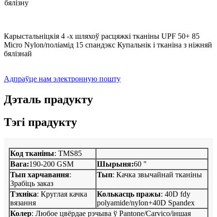
бялізну
Карыстальніцкія 4 -х шляхоў расцяжкі тканіны UPF 50+ 85
Micro Nylon/поліамід 15 спандэкс Купальнік і тканіна з ніжняй
бялізнай
Адпраўце нам электронную пошту
Дэталь прадукту
Тэгі прадукту
Код тканіны
: TMS85
Вага:
190-200 GSM
Шырыня:
60 "
Тып харчавання
:
Тып
: Качка звычайнай тканіны
Зрабіць заказ
Тэхніка
: Круглая качка
Колькасць пражы
: 40D fdy
вязання
polyamide/nylon+40D Spandex
Колер
: Любое цвёрдае рэчыва ў Pantone/Carvico/іншая