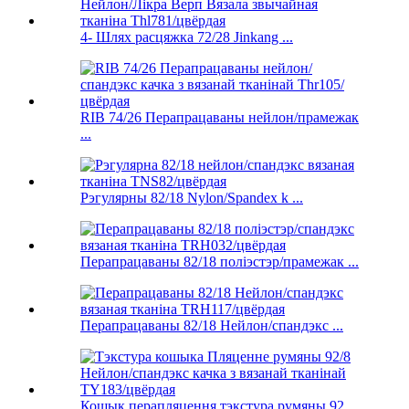
4- Шлях расцяжка 72/28 Jinkang ...
RIB 74/26 Перапрацаваны нейлон/прамежак
...
Рэгулярны 82/18 Nylon/Spandex k ...
Перапрацаваны 82/18 поліэстэр/прамежак ...
Перапрацаваны 82/18 Нейлон/спандэкс ...
Кошык перапляцення тэкстура румяны 92 ...