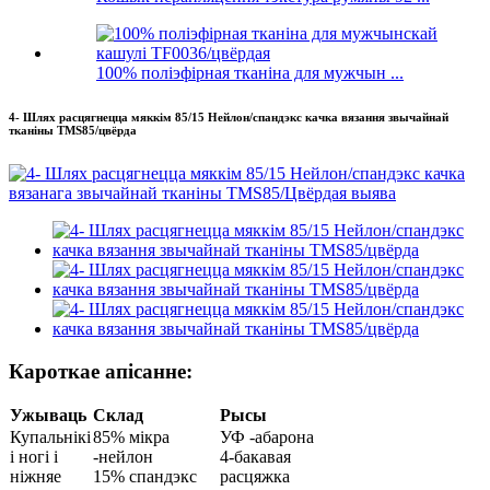
100% поліэфірная тканіна для мужчын ...
4- Шлях расцягнецца мяккім 85/15 Нейлон/спандэкс качка вязання звычайнай
тканіны TMS85/цвёрда
Кароткае апісанне:
Ужываць
Склад
Рысы
Купальнікі
85% мікра
УФ -абарона
і ногі і
-нейлон
4-бакавая
ніжняе
15% спандэкс
расцяжка