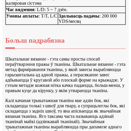
каляровая сістэма
Час вядзення
: L/D: 5 ~ 7 дзён.
Умовы аплаты
: T/T, L/C
Здольнасць падачы
: 200 000
YDS/месяц
Больш падрабязна
Шкатальнае вязанне - гэта самы просты спосаб
пераўтварэння пражы ў тканіны. Шкатальнае вязанне - гэта
метад фарміравання тканіны, у якой завесы вырабляюцца
гарызантальна ад адной пражы, а перасяканне завес
адбываецца ў кругавой або плоскай форме на крыжадзе. У
гэтым метадзе кожная нітка качка падаецца, больш-менш, у
правым куце да кірунку, у якім утвараецца тканіна.
Калі качаная трыкатажная тканіна мае адзін бок, які
складаецца толькі з швоў для твару, а супрацьлеглы бок, які
складаецца з задніх швоў, то яна апісваецца як звычайная
вязаная тканіна. Яго таксама часта называюць адзінай
тканінай майкі (адзінкавай тканінай). Звычайныя
трыкатажныя тканіны вырабляюцца пры дапамозе аднаго