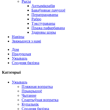
Рысы
Антымікрабія
Баваўнянае пачуццё
Перапрацаваны
Рабро
Тэкстураваны
Пража пафарбавана
Здаровы шэры
Навіны
Звяжыцеся з намі
Дом
Прадукцыя
Ужываць
Сподняя бялізна
Катэгорыі
Ужываць
Пляжная вопратка
Прыкрыццё
Чытанне
Спартыўная вопратка
Купальнік
Сподняя бялізна